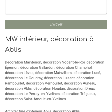
Envoyer
MW intérieur, décoration à
Ablis
Décoration Maintenon
,
décoration Nogent-le-Roi
,
décoration
Épernon
,
décoration Gallardon
,
décoration Champhol
,
décoration Lèves
,
décoration Mainvilliers
,
décoration Lucé
,
décoration Le Coudray
,
décoration Luisant
,
décoration
Rambouillet
,
décoration Vernouillet
,
décoration Auneau
,
décoration Ablis
,
décoration Houdan
,
décoration Dreux
,
décoration Le Perray-en-Yvelines
,
décoration Trégueux
,
décoration Saint-Arnoult-en-Yvelines
Architecture d'intérieur Ablis
,
décoration Ablis