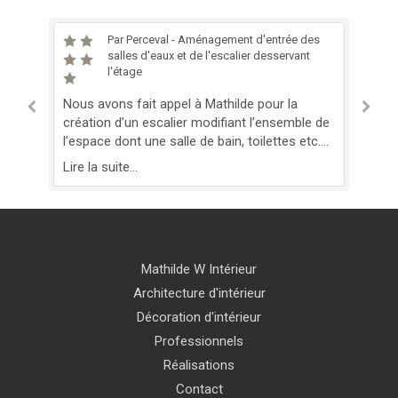
Par Perceval - Aménagement d'entrée des
salles d'eaux et de l'escalier desservant
l'étage
De
sur
Nous avons fait appel à Mathilde pour la
not
s
création d’un escalier modifiant l’ensemble de
no
s
l’espace dont une salle de bain, toilettes etc.
No
Lir
ce
Elle a su nous trouver une belle solution
Lire la suite...
malgré beaucoup de contraintes. Grace à elle,
nous avons un beau projet dont les travaux
commenceront en début d’année. Merci et
hâte de voir le résultat final !
Mathilde W Intérieur
Architecture d'intérieur
Décoration d'intérieur
Professionnels
Réalisations
Contact